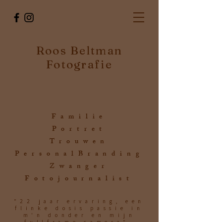
Roos Beltman
Fotografie
Familie
Portret
Trouwen
PersonalBranding
Zwanger
Fotojournalist
"22 jaar ervaring, een
flinke dosis passie in
m'n donder en mijn