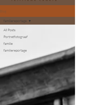
fullframe camera"
Blog
familiereportage
All Posts
Portretfotograaf
familie
familiereportage