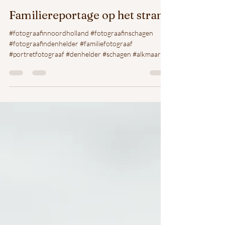
Roos
27 mrt 2024
1 minuten om te lezen
Familiereportage op het strand
#fotograafinnoordholland #fotograafinschagen
#fotograafindenhelder #familiefotograaf
#portretfotograaf #denhelder #schagen #alkmaar...